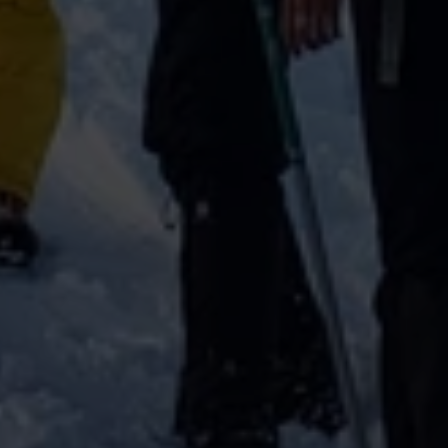
Si estás buscando una
agencia de tour en Pucón
,
en
Politur.com
ofrecemos las mejores opciones para que
disfrutes al máximo de esta región única de
Chile
.
Nuestros
tours en Pucón
están diseñados para adaptarse a
tus necesidades, ya sea que prefieras aventura, naturaleza