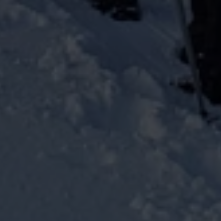
o momentos de tranquilidad. Con
guías locales expertos
,
atención personalizada y rutas increíbles, te garantizamos
una
experiencia inolvidable
.