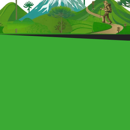
Politur Travel & Adventure
Turismo Politur se inicio en 1986 como una agencia de turismo
aventura, ofreciendo los servicios de rafting y volcán a la agencia
pionera de rafting en Chile Los Chonos.
Nosotros
Políticas de Trabajo
Obligaciones