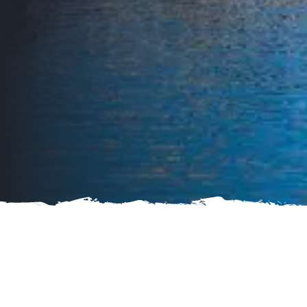
Aventura segura y
Crea recuerdos
divertida
Pucón
inolvidables