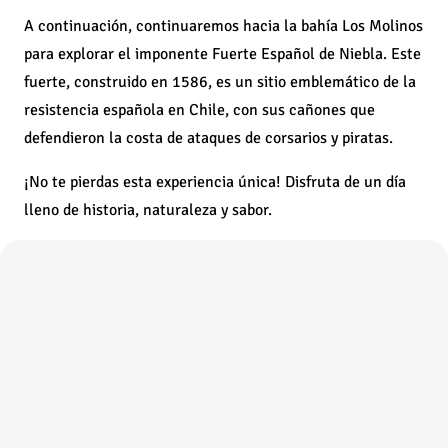
A continuación, continuaremos hacia la bahía Los Molinos
para explorar el imponente Fuerte Español de Niebla. Este
fuerte, construido en 1586, es un sitio emblemático de la
resistencia española en Chile, con sus cañones que
defendieron la costa de ataques de corsarios y piratas.
¡No te pierdas esta experiencia única! Disfruta de un día
lleno de historia, naturaleza y sabor.
Incluye
No Incluye
Recomendaciones
Requisitos
🚐 Transporte ida y vuelta desde Pucón.
👨‍🏫 Guías interpretativos.
🚢 Navegación Río Calle-Calle.